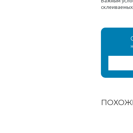
Важным услов
склеиваемых 
н
ПОХОЖ