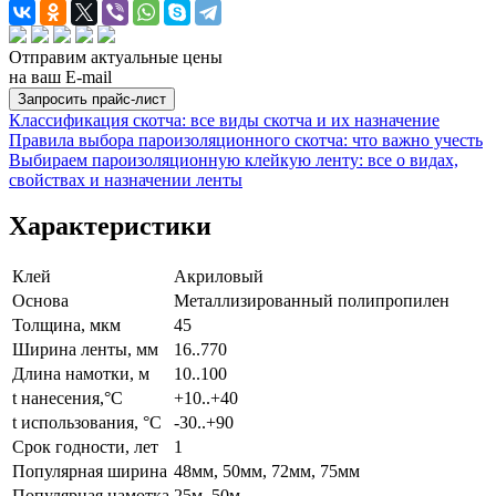
Отправим актуальные цены
на ваш E-mail
Классификация скотча: все виды скотча и их назначение
Правила выбора пароизоляционного скотча: что важно учесть
Выбираем пароизоляционную клейкую ленту: все о видах,
свойствах и назначении ленты
Характеристики
Клей
Акриловый
Основа
Металлизированный полипропилен
Толщина, мкм
45
Ширина ленты, мм
16..770
Длина намотки, м
10..100
t нанесения,°C
+10..+40
t использования, °C
-30..+90
Срок годности, лет
1
Популярная ширина
48мм, 50мм, 72мм, 75мм
Популярная намотка
25м, 50м