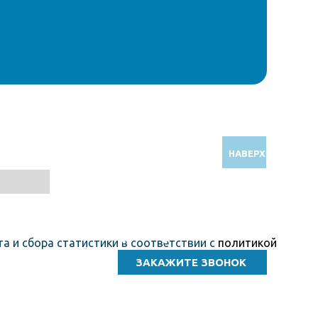
НАВЕРХ
Звоните по бесплатному номеру
8 (800) 5000 964
а и сбора статистики в соответствии с
политикой
ТПК Клейкие ленты © Волгоград, 2010-2026