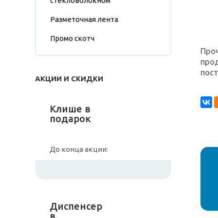
стекловолокном
Разметочная лента
Промо скотч
Про
прод
пост
АКЦИИ И СКИДКИ
Клише в
подарок
До конца акции:
Диспенсер
в