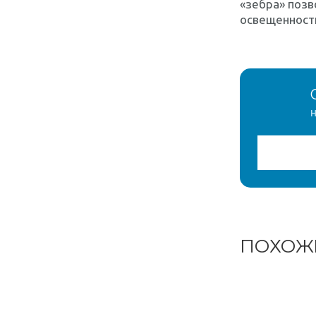
«зебра» позв
освещенност
н
ПОХОЖ